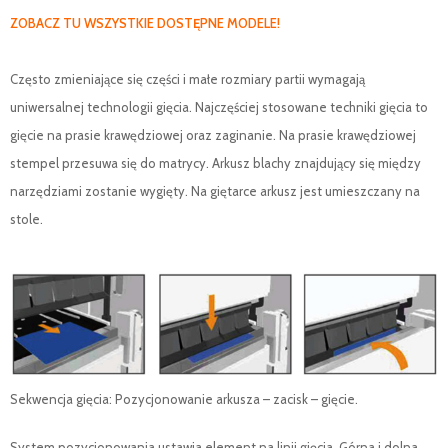
ZOBACZ TU WSZYSTKIE DOSTĘPNE MODELE!
Często zmieniające się części i małe rozmiary partii wymagają
uniwersalnej technologii gięcia. Najczęściej stosowane techniki gięcia to
gięcie na prasie krawędziowej oraz zaginanie. Na prasie krawędziowej
stempel przesuwa się do matrycy. Arkusz blachy znajdujący się między
narzędziami zostanie wygięty. Na giętarce arkusz jest umieszczany na
stole.
Sekwencja gięcia: Pozycjonowanie arkusza – zacisk – gięcie.
System pozycjonowania ustawia element na linii gięcia. Górna i dolna