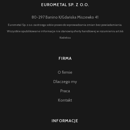
EUROMETAL SP. Z O.O.
80-297 Banino K/Gdańska Miszewko 41
Eurometal Sp. z o.o. zastrzega sobie prawo do wprowadzania zmian bez powiadamiania.
Wszystkie opublikowane informacje nie stanowią oferty handlowej w rozumieniu art.66
Kodeksu
FIRMA
O firmie
Dlaczego my
Praca
Kontakt
INFORMACJE