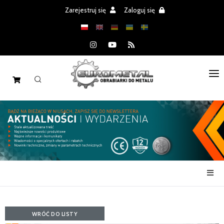
Zarejestruj się
Zaloguj się
STRONA GŁÓWNA
MASZYNY
CZĘŚCI
REALIZACJE
PROMOCJE
AKTUALNOŚCI
WRÓĆ DO LISTY