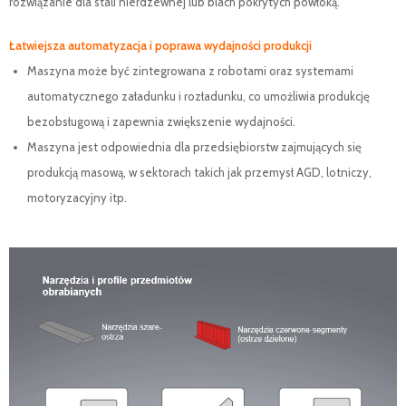
rozwiązanie dla stali nierdzewnej lub blach pokrytych powłoką.
Łatwiejsza automatyzacja i poprawa wydajności produkcji
Maszyna może być zintegrowana z robotami oraz systemami
automatycznego załadunku i rozładunku, co umożliwia produkcję
bezobsługową i zapewnia zwiększenie wydajności.
Maszyna jest odpowiednia dla przedsiębiorstw zajmujących się
produkcją masową, w sektorach takich jak przemysł AGD, lotniczy,
motoryzacyjny itp.