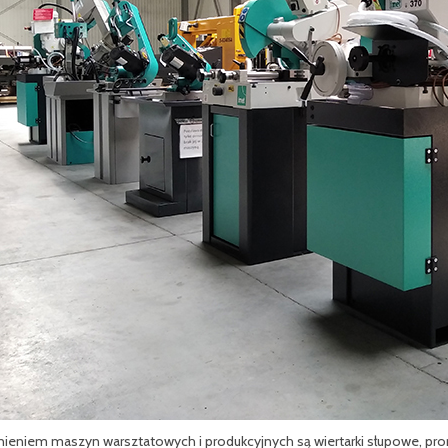
ieniem maszyn warsztatowych i produkcyjnych są wiertarki słupowe, pr