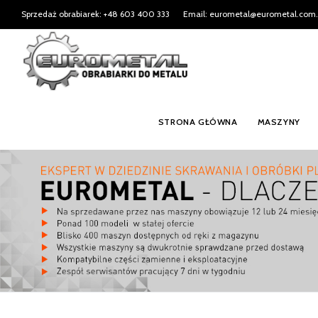
Sprzedaż obrabiarek: +48 603 400 333
Email: eurometal@eurometal.com.
STRONA GŁÓWNA
MASZYNY