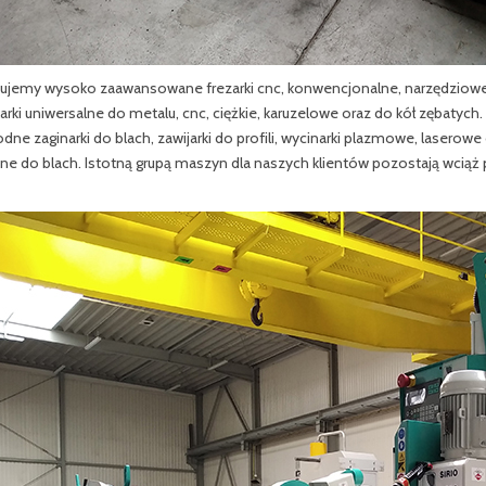
ujemy wysoko zaawansowane frezarki cnc, konwencjonalne, narzędziowe 
karki uniwersalne do metalu, cnc, ciężkie, karuzelowe oraz do kół zębaty
dne zaginarki do blach, zawijarki do profili, wycinarki plazmowe, lasero
zne do blach. Istotną grupą maszyn dla naszych klientów pozostają wcią