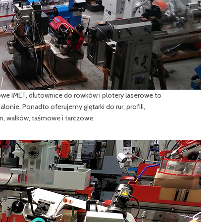
we IMET, dłutownice do rowków i plotery laserowe to
ie. Ponadto oferujemy giętarki do rur, profili,
zn, wałków, taśmowe i tarczowe.