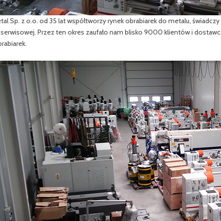
al Sp. z o.o. od 35 lat współtworzy rynek obrabiarek do metalu, świadc
 serwisowej. Przez ten okres zaufało nam blisko 9000 klientów i dostaw
rabiarek.