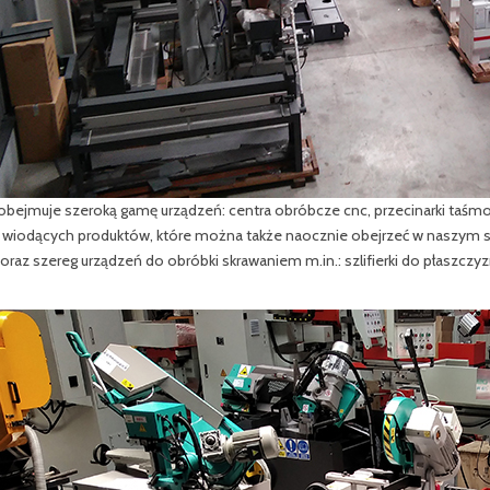
obejmuje szeroką gamę urządzeń: centra obróbcze cnc, przecinarki taśmo
 wiodących produktów, które można także naocznie obejrzeć w naszym salon
oraz szereg urządzeń do obróbki skrawaniem m.in.: szlifierki do płaszczy