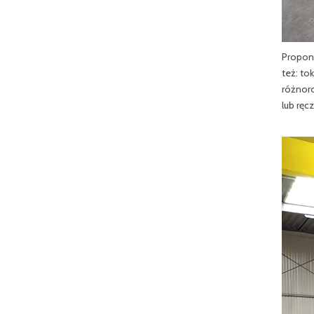
Propon
też: to
różnoro
lub ręc