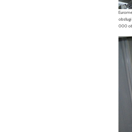
Euromet
obsługi
000 ob