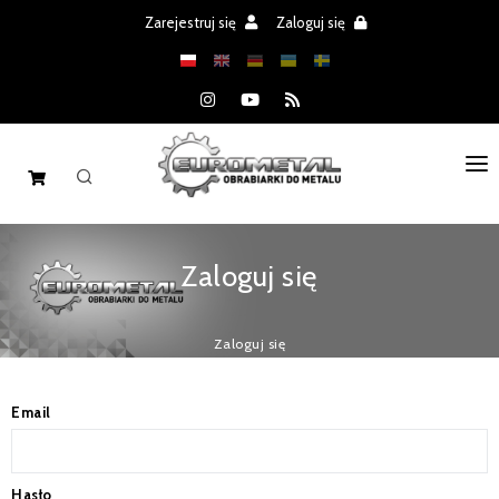
Zarejestruj się
Zaloguj się
STRONA GŁÓWNA
Zaloguj się
MASZYNY
CZĘŚCI
Zaloguj się
REALIZACJE
Email
PROMOCJE
AKTUALNOŚCI
Hasło