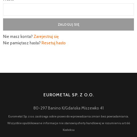
SERWIS
FINANSOWANIE
KATALOGI
Nie masz konta?
Zarejestruj się
Nie pamiętasz hasła?
Resetuj hasło
O FIRMIE
FAQ
EUROMETAL SP. Z O.O.
80-297 Banino K/Gdańska Miszewko 41
Eurometal Sp. z o.o. zastrzega sobie prawo do wprowadzania zmian bez powiadamiania.
Wszystkie opublikowane informacje nie stanowią oferty handlowej w rozumieniu art.66
Kodeksu