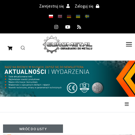
Zarejestruj się
Zaloguj się
STRONA GŁÓWNA
MASZYNY
CZĘŚCI
REALIZACJE
PROMOCJE
AKTUALNOŚCI
WRÓĆ DO LISTY