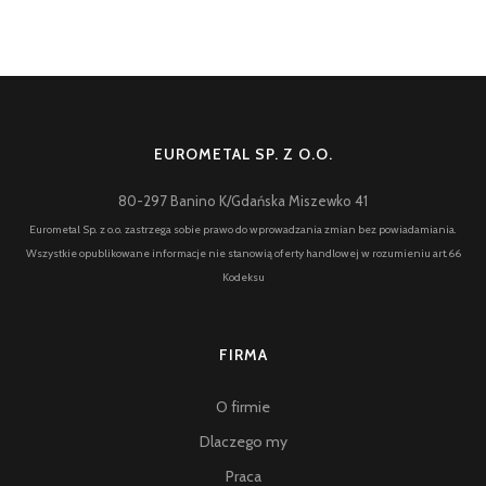
EUROMETAL SP. Z O.O.
80-297 Banino K/Gdańska Miszewko 41
Eurometal Sp. z o.o. zastrzega sobie prawo do wprowadzania zmian bez powiadamiania.
Wszystkie opublikowane informacje nie stanowią oferty handlowej w rozumieniu art.66
Kodeksu
FIRMA
O firmie
Dlaczego my
Praca