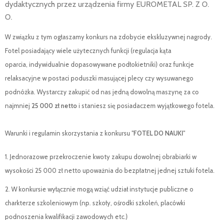
dydaktycznych przez urządzenia firmy EUROMETAL SP. Z O.
O.
W związku z tym ogłaszamy konkurs na zdobycie ekskluzywnej nagrody.
Fotel posiadający wiele użytecznych funkcji (regulacja kąta
oparcia, indywidualnie dopasowywane podłokietniki) oraz funkcje
relaksacyjne w postaci poduszki masującej plecy czy wysuwanego
podnóżka. Wystarczy zakupić od nas jedną dowolną maszynę za co
najmniej
25 000 zł netto
i staniesz się posiadaczem wyjątkowego fotela.
Warunki i regulamin skorzystania z konkursu "
FOTEL DO NAUKI
"
1. Jednorazowe przekroczenie kwoty zakupu dowolnej obrabiarki w
wysokości 25 000 zł netto upoważnia do bezpłatnej jednej sztuki fotela.
2. W konkursie wyłącznie mogą wziąć udział instytucje publiczne o
charkterze szkoleniowym (np. szkoły, ośrodki szkoleń, placówki
podnoszenia kwalifikacji zawodowych etc.)