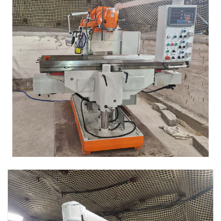
SERWIS
FINANSOWANIE
KATALOGI
O FIRMIE
FAQ