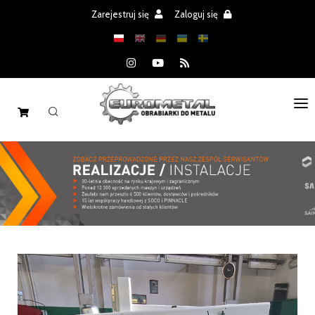
Zarejestruj się
Zaloguj się
STRONA GŁÓWNA
MASZYNY
CZĘŚCI
REALIZACJE
PROMOCJE
AKTUALNOŚCI