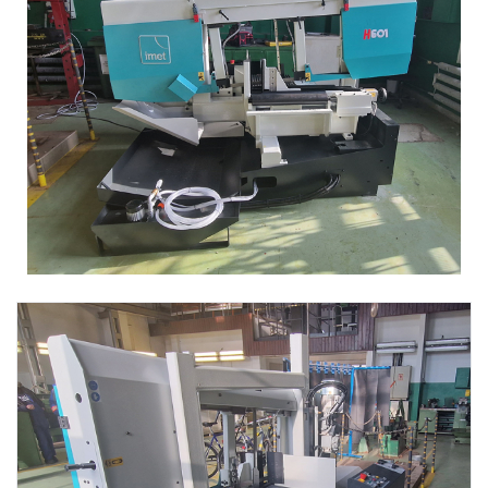
SERWIS
FINANSOWANIE
KATALOGI
O FIRMIE
FAQ