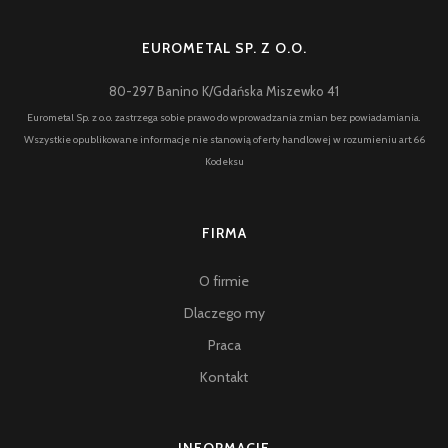
EUROMETAL SP. Z O.O.
80-297 Banino K/Gdańska Miszewko 41
Eurometal Sp. z o.o. zastrzega sobie prawo do wprowadzania zmian bez powiadamiania.
Wszystkie opublikowane informacje nie stanowią oferty handlowej w rozumieniu art.66
Kodeksu
FIRMA
zdjęcie nr 1
O firmie
Dlaczego my
Praca
Kontakt