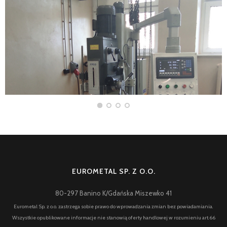
EUROMETAL SP. Z O.O.
80-297 Banino K/Gdańska Miszewko 41
Eurometal Sp. z o.o. zastrzega sobie prawo do wprowadzania zmian bez powiadamiania.
Wszystkie opublikowane informacje nie stanowią oferty handlowej w rozumieniu art.66