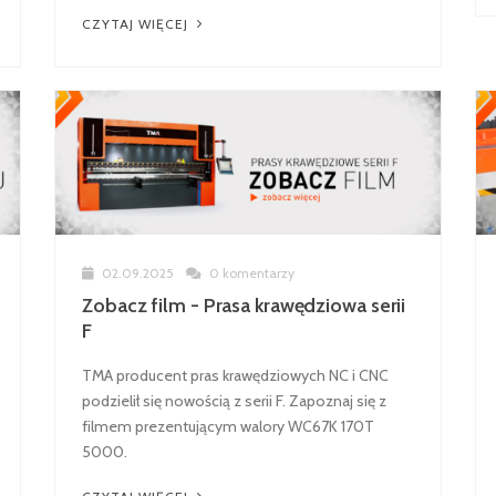
CZYTAJ WIĘCEJ
02.09.2025
0 komentarzy
Zobacz film - Prasa krawędziowa serii
F
TMA producent pras krawędziowych NC i CNC
podzielił się nowością z serii F. Zapoznaj się z
filmem prezentującym walory WC67K 170T
5000.