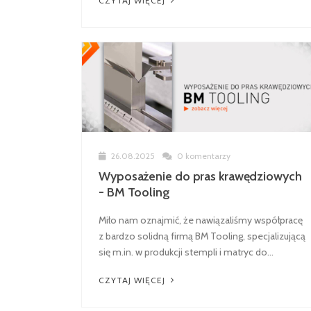
CZYTAJ WIĘCEJ
26.08.2025
0 komentarzy
Wyposażenie do pras krawędziowych
- BM Tooling
Miło nam oznajmić, że nawiązaliśmy współpracę
z bardzo solidną firmą BM Tooling, specjalizującą
się m.in. w produkcji stempli i matryc do...
CZYTAJ WIĘCEJ