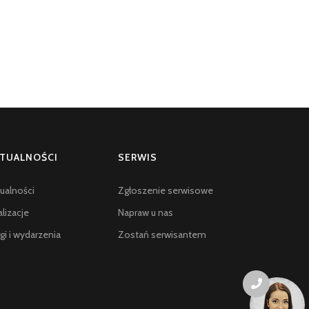
TUALNOŚCI
SERWIS
ualności
Zgłoszenie serwisowe
lizacje
Napraw u nas
gi i wydarzenia
Zostań serwisantem