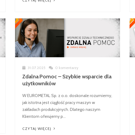
CZYTAJ WIĘCEJ
31.07.2025
0 komentarzy
Zdalna Pomoc – Szybkie wsparcie dla
użytkowników
W EUROMETAL Sp. z o.o. doskonale rozumiemy,
jak istotna jest ciągłość pracy maszyn w
zakładach produkcyjnych. Dlatego naszym
Klientom oferujemy p...
CZYTAJ WIĘCEJ