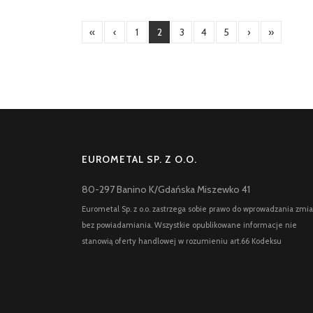
«
‹
1
2
3
4
5
›
»
EUROMETAL SP. Z O.O.
80-297 Banino K/Gdańska Miszewko 41
Eurometal Sp. z o.o. zastrzega sobie prawo do wprowadzania zmi
bez powiadamiania. Wszystkie opublikowane informacje nie
stanowią oferty handlowej w rozumieniu art.66 Kodeksu