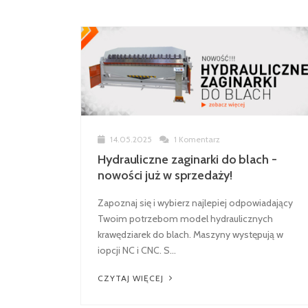
14.05.2025
1 Komentarz
Hydrauliczne zaginarki do blach -
nowości już w sprzedaży!
Zapoznaj się i wybierz najlepiej odpowiadający
Twoim potrzebom model hydraulicznych
krawędziarek do blach. Maszyny występują w
iopcji NC i CNC. S...
CZYTAJ WIĘCEJ