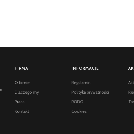
FIRMA
INFORMACJE
AK
O firmie
Regulamin
Akt
an
Dlaczego my
Polityka prywatności
Rea
Praca
RODO
Tar
Kontakt
Cookies