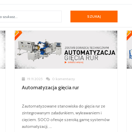
SZUKAJ
19.11.2025
0 komentarzy
Automatyzacja gięcia rur
Zautomatyzowane stanowiska do gięcia rur ze
zintegrowanym załadunkiem, wykrawaniem i
cięciem. SOCO oferuje szeroką gamę systemów
automatyzacji, ...