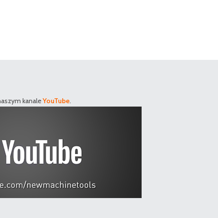
 naszym kanale
YouTube
.