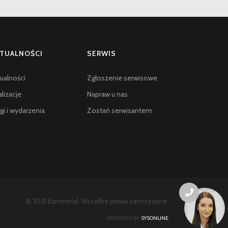
TUALNOŚCI
SERWIS
ualności
Zgłoszenie serwisowe
lizacje
Napraw u nas
gi i wydarzenia
Zostań serwisantem
© 2021 Eurometal. Wszelkie prawa zastrzeżone.
POWERED BY:
SYSONLINE