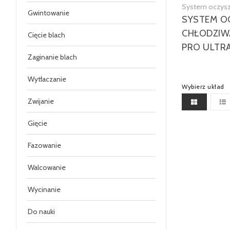
System oczysz
Gwintowanie
SYSTEM O
CHŁODZIW
Cięcie blach
PRO ULTR
Zaginanie blach
Wytłaczanie
Wybierz układ
Zwijanie
Gięcie
Fazowanie
Walcowanie
Wycinanie
Do nauki