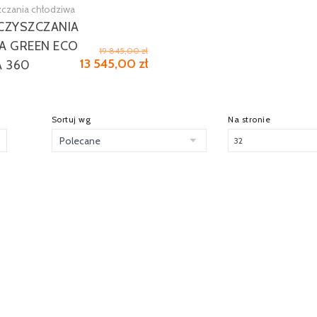
czania chłodziwa
Zobacz więcej
CZYSZCZANIA
A GREEN ECO
19 845,00 zł
13 545,00 zł
A 360
Sortuj wg
Na stronie