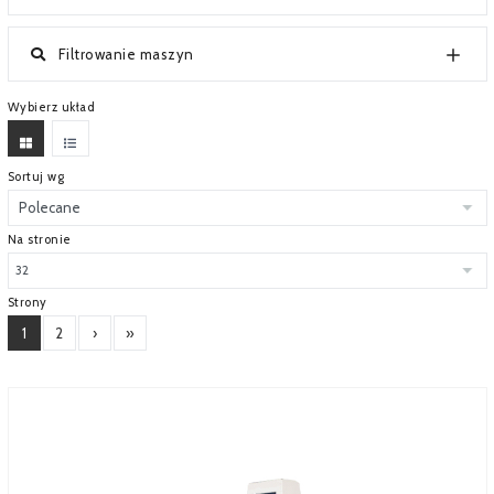
SERWIS
Filtrowanie maszyn
FINANSOWANIE
Wybierz układ
KATALOGI
O FIRMIE
Sortuj wg
FAQ
Na stronie
Strony
1
2
›
»