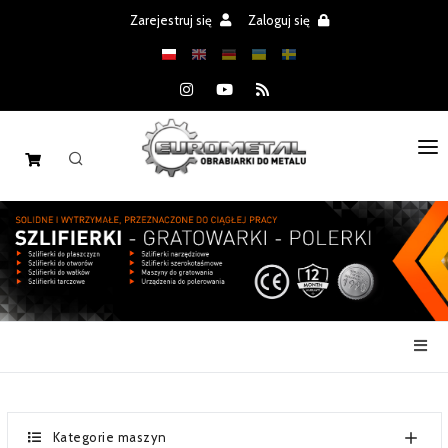
Zarejestruj się
Zaloguj się
STRONA GŁÓWNA
MASZYNY
CZĘŚCI
REALIZACJE
PROMOCJE
AKTUALNOŚCI
Kategorie maszyn