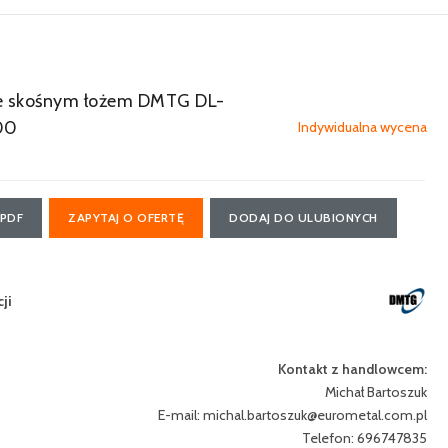
e skośnym łożem DMTG DL-
00
Indywidualna wycena
 PDF
ZAPYTAJ O OFERTĘ
DODAJ DO ULUBIONYCH
ji
Kontakt z handlowcem:
Michał Bartoszuk
E-mail:
michal.bartoszuk@eurometal.com.pl
Telefon: 696747835