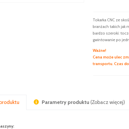
Tokarka CNC ze sko
branżach takich jak 
bardzo szeroki: tocz
gwintowanie po je
Ważne!
Cena może ulec zmi
transportu. Czas d
produktu
Parametry produktu
(Zobacz więcej)
maszyny: