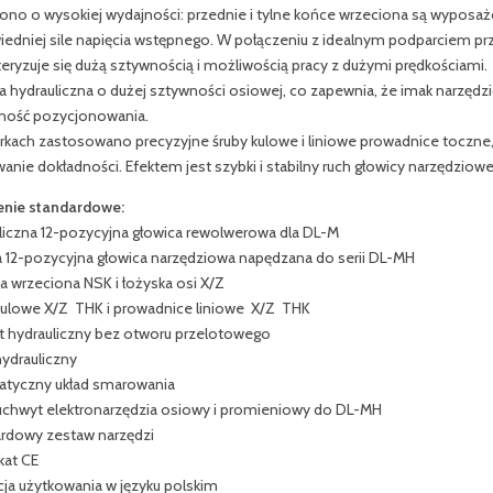
ono o wysokiej wydajności: przednie i tylne końce wrzeciona są wypos
edniej sile napięcia wstępnego. W połączeniu z idealnym podparciem pr
teryzuje się dużą sztywnością i możliwością pracy z dużymi prędkościami.
a hydrauliczna o dużej sztywności osiowej, co zapewnia, że imak narzęd
ność pozycjonowania.
rkach zastosowano precyzyjne śruby kulowe i liniowe prowadnice toczne,
anie dokładności. Efektem jest szybki i stabilny ruch głowicy narzędzio
nie standardowe:
liczna 12-pozycyjna głowica rewolwerowa dla DL-M
 12-pozycyjna głowica narzędziowa napędzana do serii DL-MH
a wrzeciona NSK i łożyska osi X/Z
kulowe X/Z THK i prowadnice liniowe X/Z THK
 hydrauliczny bez otworu przelotowego
hydrauliczny
tyczny układ smarowania
uchwyt elektronarzędzia osiowy i promieniowy do DL-MH
rdowy zestaw narzędzi
kat CE
kcja użytkowania w języku polskim