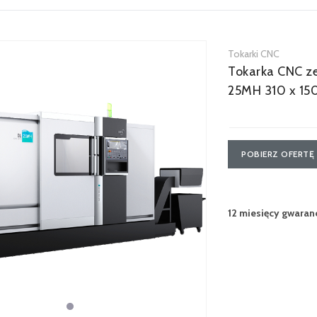
Tokarki CNC
Tokarka CNC z
25MH 310 x 15
POBIERZ OFERTĘ
12 miesięcy gwaranc