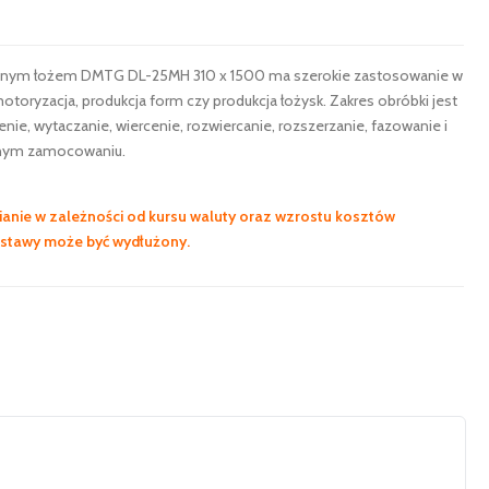
śnym łożem DMTG DL-25MH 310 x 1500 ma szerokie zastosowanie w
motoryzacja, produkcja form czy produkcja łożysk. Zakres obróbki jest
enie, wytaczanie, wiercenie, rozwiercanie, rozszerzanie, fazowanie i
dnym zamocowaniu.
anie w zależności od kursu waluty oraz wzrostu kosztów
ostawy może być wydłużony.