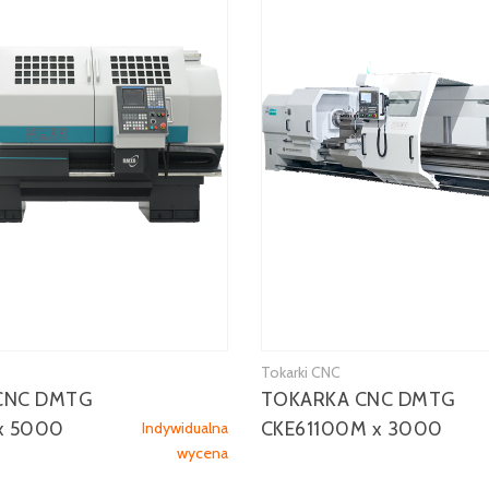
Tokarki CNC
CNC DMTG
TOKARKA CNC DMTG
x 5000
CKE61100M x 3000
Indywidualna
wycena