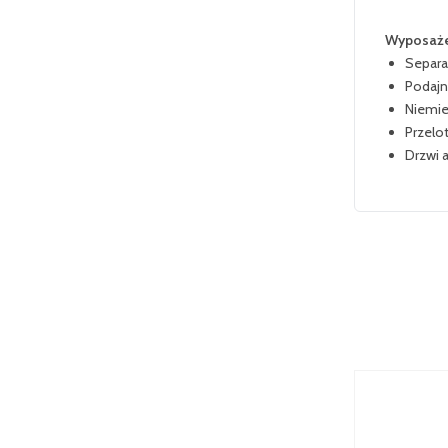
Wyposaże
Separa
Podajni
Niemie
Przelo
Drzwi 