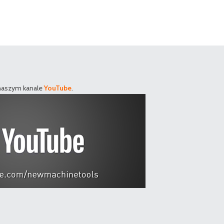
 naszym kanale
YouTube
.