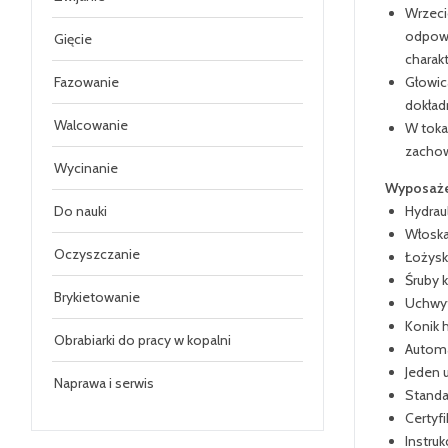
Wrzeci
odpowi
Gięcie
charak
Głowic
Fazowanie
dokład
Walcowanie
W toka
zachow
Wycinanie
Wyposaże
Hydrau
Do nauki
Włoska
Oczyszczanie
Łożysk
Śruby 
Brykietowanie
Uchwyt
Konik 
Obrabiarki do pracy w kopalni
Automa
Jeden 
Naprawa i serwis
Standa
Certyfi
Instru