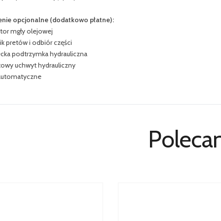
nie opcjonalne (dodatkowo płatne):
tor mgły olejowej
k pretów i odbiór części
cka podtrzymka hydrauliczna
towy uchwyt hydrauliczny
automatyczne
Poleca