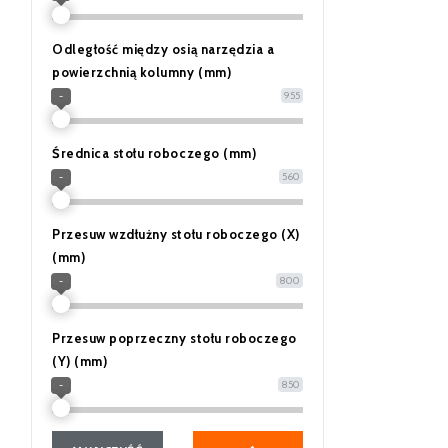
Odległość między osią narzędzia a
powierzchnią kolumny (mm)
955
-
Średnica stołu roboczego (mm)
560
-
Przesuw wzdłużny stołu roboczego (X)
(mm)
800
-
Przesuw poprzeczny stołu roboczego
(Y) (mm)
850
-