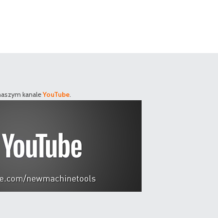
 naszym kanale
YouTube
.