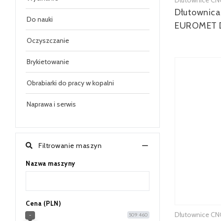
Dłutownice CN
Dłutownic
Do nauki
EUROMET 
Oczyszczanie
Brykietowanie
Obrabiarki do pracy w kopalni
Naprawa i serwis
Filtrowanie maszyn
Nazwa maszyny
Cena (PLN)
Dłutownice CN
509 460
-