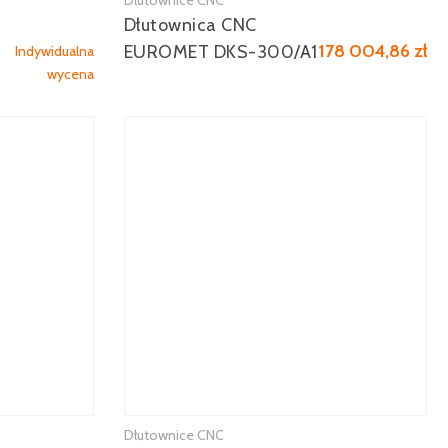
Dłutownice CNC
Zobacz więcej
Dłutownica CNC
178 004,86 zł
EUROMET DKS-300/A1
Indywidualna
wycena
Dłutownice CNC
Zobacz więcej