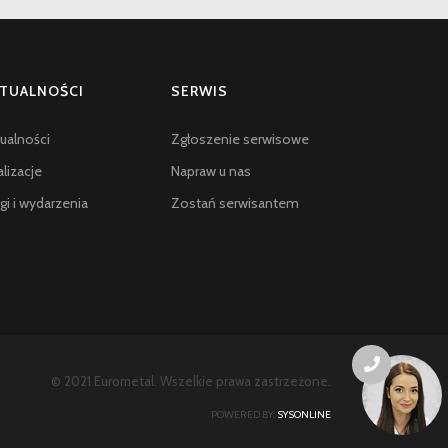
TUALNOŚCI
SERWIS
ualności
Zgłoszenie serwisowe
lizacje
Napraw u nas
gi i wydarzenia
Zostań serwisantem
© 2021 Eurometal. Wszelkie prawa zastrzeżone.
POWERED BY:
SYSONLINE