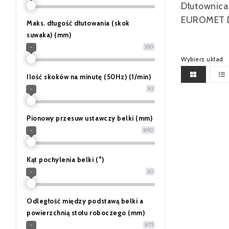
Dłutownic
EUROMET 
Maks. długość dłutowania (skok
suwaka) (mm)
550
-
Wybierz układ
Ilość skoków na minutę (50Hz) (1/min)
93
-
Pionowy przesuw ustawczy belki (mm)
890
-
Kąt pochylenia belki (°)
30
-
Odległość między podstawą belki a
powierzchnią stołu roboczego (mm)
875
-