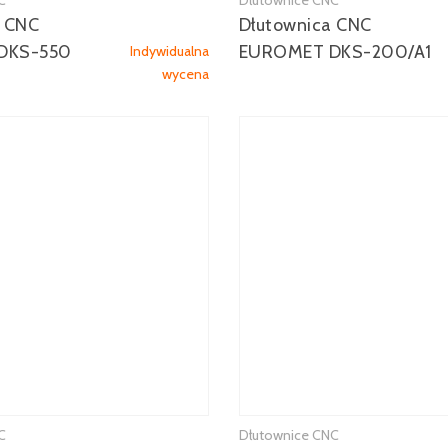
C
Dłutownice CNC
Zobacz więcej
Zobacz więcej
a CNC
Dłutownica CNC
DKS-550
EUROMET DKS-200/A1
Indywidualna
wycena
C
Dłutownice CNC
Zobacz więcej
Zobacz więcej