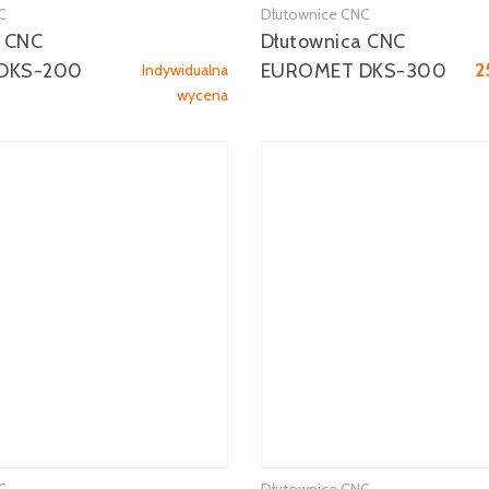
C
Dłutownice CNC
Zobacz więcej
Zobacz więcej
a CNC
Dłutownica CNC
2
DKS-200
EUROMET DKS-300
Indywidualna
wycena